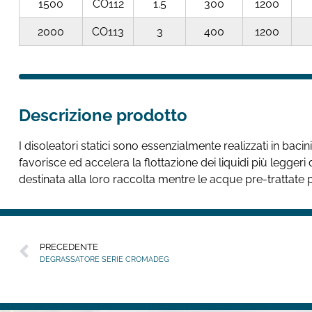
1500
CO112
1.5
300
1200
2000
CO113
3
400
1200
Descrizione prodotto
I disoleatori statici sono essenzialmente realizzati in bacin
favorisce ed accelera la flottazione dei liquidi più legger
destinata alla loro raccolta mentre le acque pre-trattat
PRECEDENTE
DEGRASSATORE SERIE CROMADEG