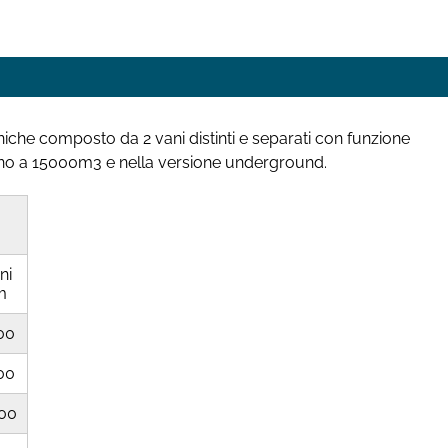
aniche composto da 2 vani distinti e separati con funzione
re fino a 15000m3 e nella versione underground.
ni
m
00
00
00