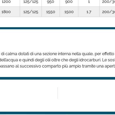
1200
125/125
950
900
1
200/3
1800
125/125
1550
1500
1.7
200/3
i di calma dotati di una sezione interna nella quale, per effetto
i dell’acqua e quindi degli olii oltre che degli idrocarburi. Le
e passano al successivo comparto più ampio tramite una apertu