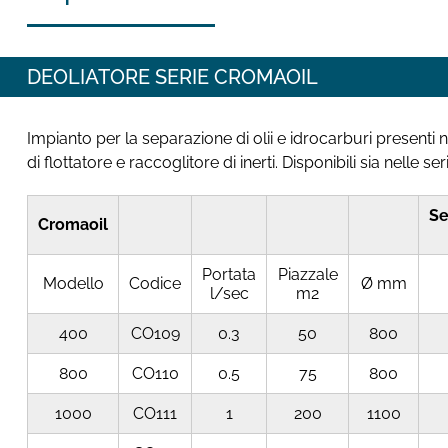
DEOLIATORE SERIE CROMAOIL
Impianto per la separazione di olii e idrocarburi presenti
di flottatore e raccoglitore di inerti. Disponibili sia nel
Se
Cromaoil
Portata
Piazzale
Modello
Codice
Ø mm
l/sec
m2
400
CO109
0.3
50
800
800
CO110
0.5
75
800
1000
CO111
1
200
1100