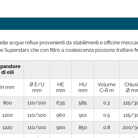
 nelle acque reflue provenienti da stabilimenti e officine mecc
le serie Superstars che con filtro a coalescenza possono tratta
paratore
di olii
Ø E/U
HE
HU
Volume
Chiusi
H mm
mm
mm
mm
C+R m
Ø m
800
110/100
635
585
0.3
125/3
1200
110/100
960
910
0.5
125/3
1220
110/100
900
850
0.8
200/3