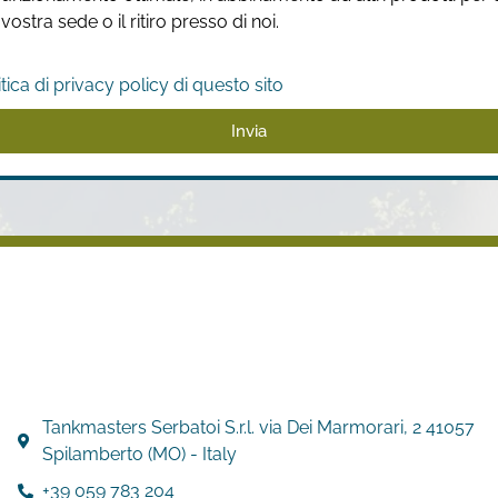
stra sede o il ritiro presso di noi.
itica di privacy policy di questo sito
Invia
Tankmasters Serbatoi S.r.l. via Dei Marmorari, 2 41057
Spilamberto (MO) - Italy
+39 059 783 204